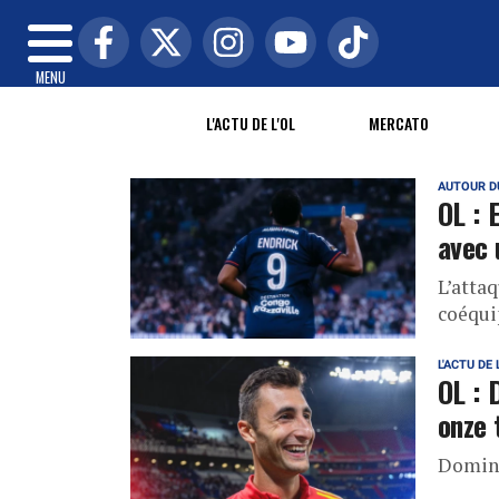
MENU
L'ACTU DE L'OL
MERCATO
AUTOUR D
OL : 
avec 
L’attaq
coéqui
L'ACTU DE 
OL : 
onze 
Domini