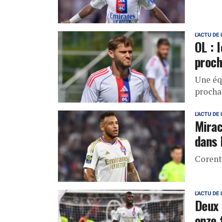
L'ACTU DE 
OL : 
proch
Une éq
procha
L'ACTU DE 
Mirac
dans 
Corent
L'ACTU DE 
Deux 
onze 