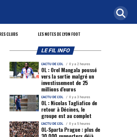
RES CLUBS
LES NOTES DE LYON FOOT
LE FIL INFO
L'ACTU DE L'OL
Il y a 2 heures
OL : Orel Mangala poussé
vers la sortie malgré un
investissement de 25
millions d’euros
L'ACTU DE L'OL
Il y a 3 heures
OL : Nicolas Tagliafico de
retour à Décines, le
groupe est au complet
L'ACTU DE L'OL
Il y a 5 heures
OL-Sparta Prague : plus de
30 000 supporters déjà