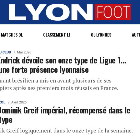
MATCHES OL
CLASSEMENT L1
OL LYONNES
AUT
U CLUB
Mai 2026
Endrick dévoile son onze type de Ligue 1…
une forte présence lyonnaise
uant brésilien a mis en avant plusieurs de ses
piers après ses premiers mois réussis en France.
L'OL
Avril 2026
Dominik Greif impérial, récompensé dans le
type
k Greif logiquement dans le onze type de la semaine.