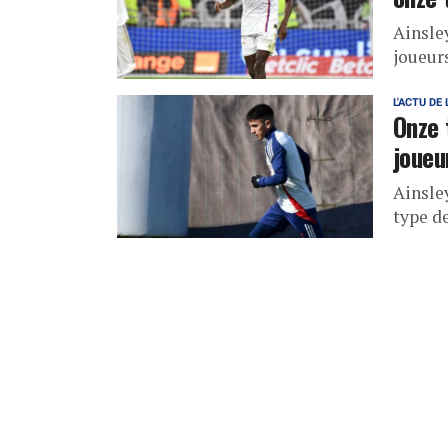
Ainsle
joueur
L'ACTU DE 
Onze 
joueu
Ainsle
type de