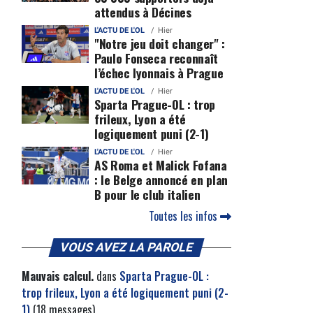
attendus à Décines
L'ACTU DE L'OL
Hier
"Notre jeu doit changer" :
Paulo Fonseca reconnaît
l’échec lyonnais à Prague
L'ACTU DE L'OL
Hier
Sparta Prague-OL : trop
frileux, Lyon a été
logiquement puni (2-1)
L'ACTU DE L'OL
Hier
AS Roma et Malick Fofana
: le Belge annoncé en plan
B pour le club italien
Toutes les infos
VOUS AVEZ LA PAROLE
Mauvais calcul.
dans
Sparta Prague-OL :
trop frileux, Lyon a été logiquement puni (2-
1)
(18 messages)