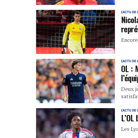
L'ACTU DE 
Nicol
repré
Encore
L'ACTU DE 
OL : 
l’équ
Deux j
satisfa
L'ACTU DE 
L’OL 
Les Lyo