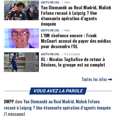
L'ACTU DE L'OL
Hier
Yan Diomandé au Real Madrid, Malick
Fofana recasé à Leipzig ? Une
étonnante opération d’agents
évoquée
L'ACTU DE L'OL
Hier
L’OM s’enfonce encore : Frank
McCourt accusé de payer des médias
pour descendre l’OL
L'ACTU DE L'OL
Il y a 2 jours
OL : Nicolas Tagliafico de retour à
Décines, le groupe est au complet
Toutes les infos
VOUS AVEZ LA PAROLE
DMPP
dans
Yan Diomandé au Real Madrid, Malick Fofana
recasé à Leipzig ? Une étonnante opération d’agents évoquée
(1 messages)