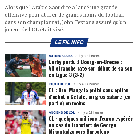
Alors que l'Arabie Saoudite a lancé une grande
offensive pour attirer de grands noms du football
dans son championnat, John Textor a assuré qu'un
joueur de l'OL était visé.
LE FIL INFO
AUTRES CLUBS
Il y a 2 heures
Derby perdu à Bourg-en-Bresse :
Villefranche rate son début de saison
en Ligue 3 (3-2)
L'ACTU DE L'OL
Il y a 14 heures
OL : Orel Mangala prêté sans option
d'achat à Getafe, un gros salaire (en
partie) en moins
ANCIENS DE L'OL
Il y a 22 heures
OL : quelques millions d'euros espérés
en cas de transfert de George
Mikautadze vers Barcelone