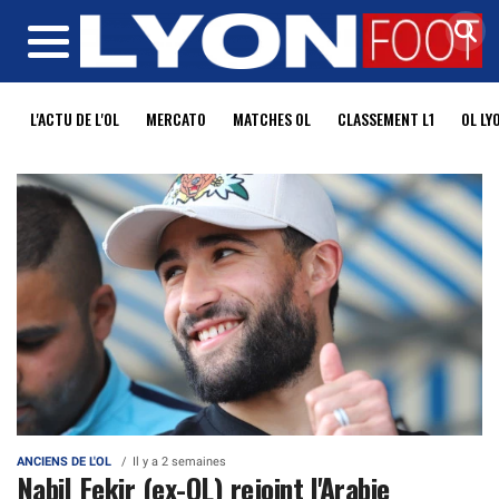
MENU
L'ACTU DE L'OL
MERCATO
MATCHES OL
CLASSEMENT L1
OL LY
ANCIENS DE L'OL
Il y a 2 semaines
Nabil Fekir (ex-OL) rejoint l'Arabie