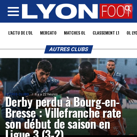
MENU
L'ACTU DE L'OL
MERCATO
MATCHES OL
CLASSEMENT L1
OL LY
AUTRES CLUBS
AUTRES CLUBS
Il y a 22 heures
Derby perdu à Bourg-en-
Bresse : Villefranche rate
son début de saison en
Ligue 3 (3-2)