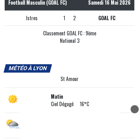
Football Masculin (GOAL FC)
Samedi 16 Mai 2026
Istres
1
2
GOAL FC
Classement GOAL FC : 9ème
National 3
MÉTÉO À LYON
St Amour
Matin
Ciel Dégagé 16°C
Après-midi
Légère Pluie 23°C