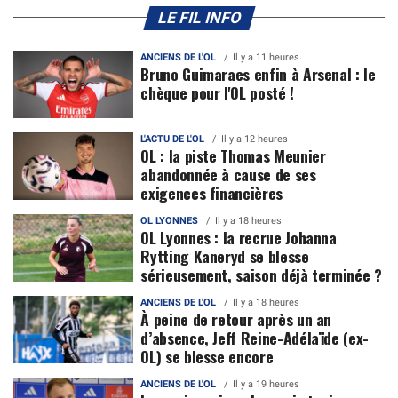
LE FIL INFO
ANCIENS DE L'OL
Il y a 11 heures
Bruno Guimaraes enfin à Arsenal : le
chèque pour l'OL posté !
L'ACTU DE L'OL
Il y a 12 heures
OL : la piste Thomas Meunier
abandonnée à cause de ses
exigences financières
OL LYONNES
Il y a 18 heures
OL Lyonnes : la recrue Johanna
Rytting Kaneryd se blesse
sérieusement, saison déjà terminée ?
ANCIENS DE L'OL
Il y a 18 heures
À peine de retour après un an
d’absence, Jeff Reine-Adélaïde (ex-
OL) se blesse encore
ANCIENS DE L'OL
Il y a 19 heures