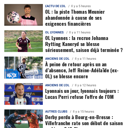
L'ACTU DE L'OL
Il y a 5 heures
OL : la piste Thomas Meunier
abandonnée à cause de ses
exigences financières
OL LYONNES
Il y a 11 heures
OL Lyonnes : la recrue Johanna
Rytting Kaneryd se blesse
sérieusement, saison déjà terminée ?
ANCIENS DE L'OL
Il y a 11 heures
À peine de retour après un an
d’absence, Jeff Reine-Adélaïde (ex-
OL) se blesse encore
ANCIENS DE L'OL
Il y a 12 heures
Lyonnais un jour, lyonnais toujours :
Lucas Perri refuse l’offre de l’OM
AUTRES CLUBS
Il y a 15 heures
Derby perdu à Bourg-en-Bresse :
Villefranche rate son début de saison