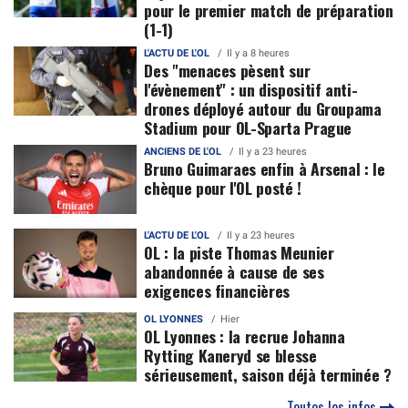
pour le premier match de préparation
(1-1)
L'ACTU DE L'OL
Il y a 8 heures
Des "menaces pèsent sur
l'évènement" : un dispositif anti-
drones déployé autour du Groupama
Stadium pour OL-Sparta Prague
ANCIENS DE L'OL
Il y a 23 heures
Bruno Guimaraes enfin à Arsenal : le
chèque pour l'OL posté !
L'ACTU DE L'OL
Il y a 23 heures
OL : la piste Thomas Meunier
abandonnée à cause de ses
exigences financières
OL LYONNES
Hier
OL Lyonnes : la recrue Johanna
Rytting Kaneryd se blesse
sérieusement, saison déjà terminée ?
Toutes les infos