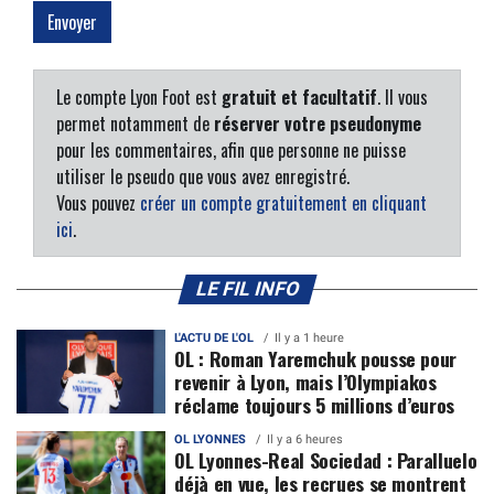
Le compte Lyon Foot est
gratuit et facultatif
. Il vous
permet notamment de
réserver votre pseudonyme
pour les commentaires, afin que personne ne puisse
utiliser le pseudo que vous avez enregistré.
Vous pouvez
créer un compte gratuitement en cliquant
ici
.
LE FIL INFO
L'ACTU DE L'OL
Il y a 1 heure
OL : Roman Yaremchuk pousse pour
revenir à Lyon, mais l’Olympiakos
réclame toujours 5 millions d’euros
OL LYONNES
Il y a 6 heures
OL Lyonnes-Real Sociedad : Paralluelo
déjà en vue, les recrues se montrent