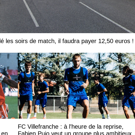
lé les soirs de match, il faudra payer 12,50 euros !
FC Villefranche : à l'heure de la reprise,
 en
Fabien Pujo veut un groupe plus ambitieux