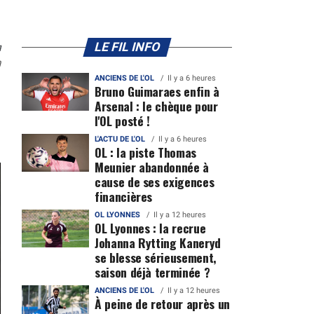
n
LE FIL INFO
0
ANCIENS DE L'OL
Il y a 6 heures
Bruno Guimaraes enfin à
Arsenal : le chèque pour
l'OL posté !
L'ACTU DE L'OL
Il y a 6 heures
OL : la piste Thomas
Meunier abandonnée à
cause de ses exigences
financières
OL LYONNES
Il y a 12 heures
OL Lyonnes : la recrue
Johanna Rytting Kaneryd
se blesse sérieusement,
saison déjà terminée ?
ANCIENS DE L'OL
Il y a 12 heures
À peine de retour après un