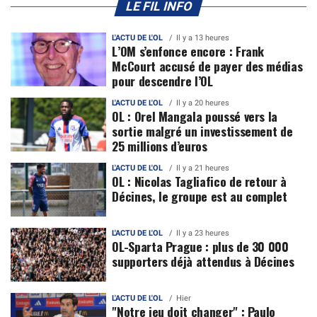
LE FIL INFO
L'ACTU DE L'OL
Il y a 13 heures
L’OM s’enfonce encore : Frank
McCourt accusé de payer des médias
pour descendre l’OL
L'ACTU DE L'OL
Il y a 20 heures
OL : Orel Mangala poussé vers la
sortie malgré un investissement de
25 millions d’euros
L'ACTU DE L'OL
Il y a 21 heures
OL : Nicolas Tagliafico de retour à
Décines, le groupe est au complet
L'ACTU DE L'OL
Il y a 23 heures
OL-Sparta Prague : plus de 30 000
supporters déjà attendus à Décines
L'ACTU DE L'OL
Hier
"Notre jeu doit changer" : Paulo