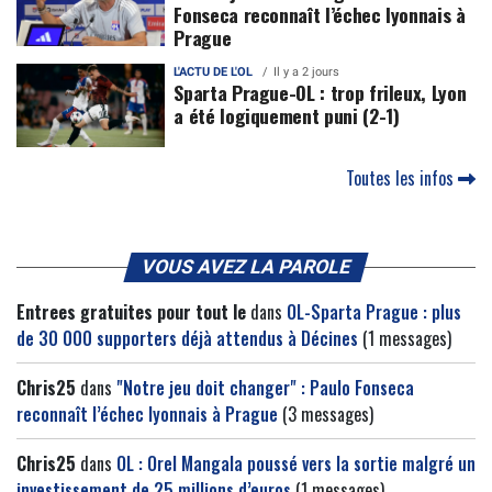
Fonseca reconnaît l’échec lyonnais à
Prague
L'ACTU DE L'OL
Il y a 2 jours
Sparta Prague-OL : trop frileux, Lyon
a été logiquement puni (2-1)
Toutes les infos
VOUS AVEZ LA PAROLE
Entrees gratuites pour tout le
dans
OL-Sparta Prague : plus
de 30 000 supporters déjà attendus à Décines
(1 messages)
Chris25
dans
"Notre jeu doit changer" : Paulo Fonseca
reconnaît l’échec lyonnais à Prague
(3 messages)
Chris25
dans
OL : Orel Mangala poussé vers la sortie malgré un
investissement de 25 millions d’euros
(1 messages)