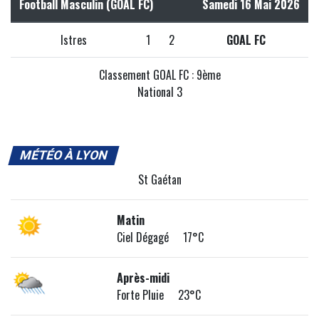
Football Masculin (GOAL FC)
Samedi 16 Mai 2026
Istres
1
2
GOAL FC
Classement GOAL FC : 9ème
National 3
MÉTÉO À LYON
St Gaétan
Matin
Ciel Dégagé 17°C
Après-midi
Forte Pluie 23°C