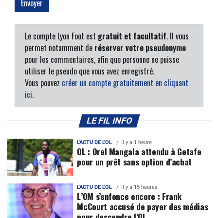
Le compte Lyon Foot est
gratuit et facultatif
. Il vous
permet notamment de
réserver votre pseudonyme
pour les commentaires, afin que personne ne puisse
utiliser le pseudo que vous avez enregistré.
Vous pouvez
créer un compte gratuitement en cliquant
ici
.
LE FIL INFO
L'ACTU DE L'OL
Il y a 1 heure
OL : Orel Mangala attendu à Getafe
pour un prêt sans option d’achat
L'ACTU DE L'OL
Il y a 15 heures
L’OM s’enfonce encore : Frank
McCourt accusé de payer des médias
pour descendre l’OL