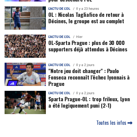
L'ACTU DE L'OL
Il y a 23 heures
OL : Nicolas Tagliafico de retour à
Décines, le groupe est au complet
L'ACTU DE L'OL
Hier
OL-Sparta Prague : plus de 30 000
supporters déjà attendus à Décines
L'ACTU DE L'OL
Il y a 2 jours
"Notre jeu doit changer" : Paulo
Fonseca reconnaît l’échec lyonnais à
Prague
L'ACTU DE L'OL
Il y a 2 jours
Sparta Prague-OL : trop frileux, Lyon
a été logiquement puni (2-1)
Toutes les infos