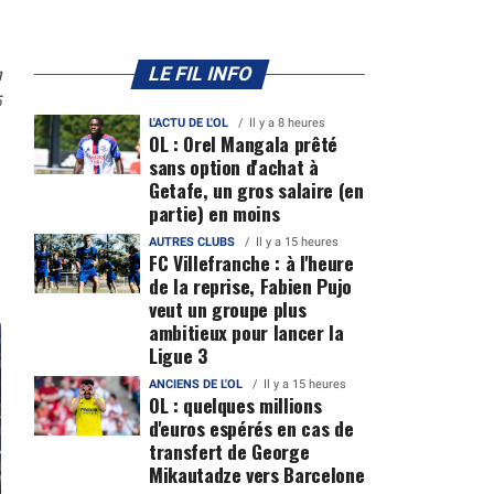
n
LE FIL INFO
5
L'ACTU DE L'OL
Il y a 8 heures
OL : Orel Mangala prêté
sans option d'achat à
Getafe, un gros salaire (en
partie) en moins
AUTRES CLUBS
Il y a 15 heures
FC Villefranche : à l'heure
de la reprise, Fabien Pujo
veut un groupe plus
ambitieux pour lancer la
Ligue 3
ANCIENS DE L'OL
Il y a 15 heures
OL : quelques millions
d'euros espérés en cas de
transfert de George
Mikautadze vers Barcelone