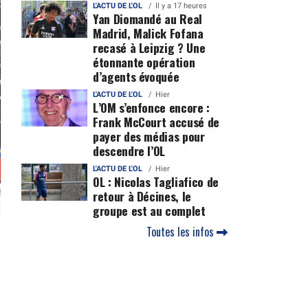
L'ACTU DE L'OL
Il y a 17 heures
Yan Diomandé au Real
Madrid, Malick Fofana
recasé à Leipzig ? Une
étonnante opération
d’agents évoquée
L'ACTU DE L'OL
Hier
L’OM s’enfonce encore :
Frank McCourt accusé de
payer des médias pour
descendre l’OL
L'ACTU DE L'OL
Hier
OL : Nicolas Tagliafico de
retour à Décines, le
groupe est au complet
Toutes les infos