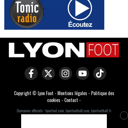
Copyright © Lyon Foot -
Mentions légales
-
Politique des
cookies
-
Contact
-
Domaines officiels :
lyonfoot.com
,
lyonfootball.com
,
lyonfootball.fr
Développé par Everlats