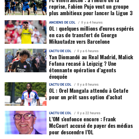
reprise, Fabien Pujo veut un groupe
plus ambitieux pour lancer la Ligue 3
ANCIENS DE L'OL
Il y a 4 heures
OL : quelques millions d'euros espérés
en cas de transfert de George
Mikautadze vers Barcelone
L'ACTU DE L'OL
Il y a 6 heures
Yan Diomandé au Real Madrid, Malick
Fofana recasé à Leipzig ? Une
étonnante opération d’agents
évoquée
L'ACTU DE L'OL
Il y a 8 heures
OL : Orel Mangala attendu à Getafe
pour un prêt sans option d’achat
L'ACTU DE L'OL
Il y a 22 heures
L’OM s’enfonce encore : Frank
McCourt accusé de payer des médias
pour descendre l’OL