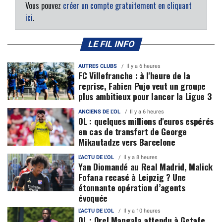
Vous pouvez
créer un compte gratuitement en cliquant
ici
.
LE FIL INFO
AUTRES CLUBS
Il y a 6 heures
FC Villefranche : à l'heure de la
reprise, Fabien Pujo veut un groupe
plus ambitieux pour lancer la Ligue 3
ANCIENS DE L'OL
Il y a 6 heures
OL : quelques millions d'euros espérés
en cas de transfert de George
Mikautadze vers Barcelone
L'ACTU DE L'OL
Il y a 8 heures
Yan Diomandé au Real Madrid, Malick
Fofana recasé à Leipzig ? Une
étonnante opération d’agents
évoquée
L'ACTU DE L'OL
Il y a 10 heures
OL : Orel Mangala attendu à Getafe