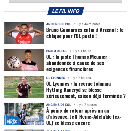
LE FIL INFO
ANCIENS DE L'OL
Il y a 44 minutes
Bruno Guimaraes enfin à Arsenal : le
chèque pour l'OL posté !
L'ACTU DE L'OL
Il y a 1 heure
OL : la piste Thomas Meunier
abandonnée à cause de ses
exigences financières
OL LYONNES
Il y a 7 heures
OL Lyonnes : la recrue Johanna
Rytting Kaneryd se blesse
sérieusement, saison déjà terminée ?
ANCIENS DE L'OL
Il y a 7 heures
À peine de retour après un an
d’absence, Jeff Reine-Adélaïde (ex-
OL) se blesse encore