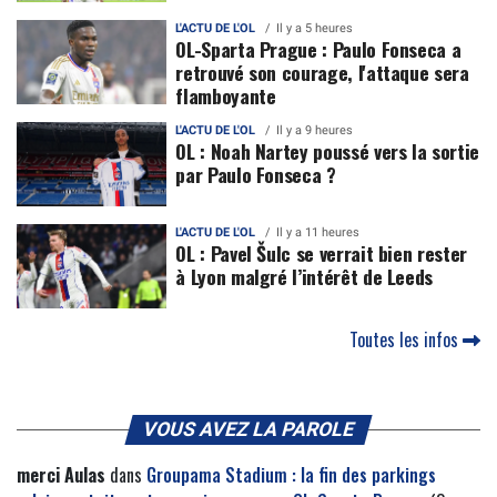
L'ACTU DE L'OL
Il y a 5 heures
OL-Sparta Prague : Paulo Fonseca a
retrouvé son courage, l'attaque sera
flamboyante
L'ACTU DE L'OL
Il y a 9 heures
OL : Noah Nartey poussé vers la sortie
par Paulo Fonseca ?
L'ACTU DE L'OL
Il y a 11 heures
OL : Pavel Šulc se verrait bien rester
à Lyon malgré l’intérêt de Leeds
Toutes les infos
VOUS AVEZ LA PAROLE
merci Aulas
dans
Groupama Stadium : la fin des parkings