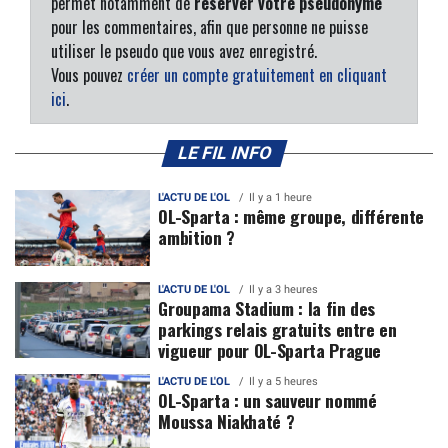
permet notamment de
réserver votre pseudonyme
pour les commentaires, afin que personne ne puisse
utiliser le pseudo que vous avez enregistré.
Vous pouvez
créer un compte gratuitement en cliquant
ici
.
LE FIL INFO
L'ACTU DE L'OL
Il y a 1 heure
OL-Sparta : même groupe, différente
ambition ?
L'ACTU DE L'OL
Il y a 3 heures
Groupama Stadium : la fin des
parkings relais gratuits entre en
vigueur pour OL-Sparta Prague
L'ACTU DE L'OL
Il y a 5 heures
OL-Sparta : un sauveur nommé
Moussa Niakhaté ?