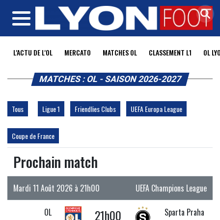
MENU
L'ACTU DE L'OL
MERCATO
MATCHES OL
CLASSEMENT L1
OL LY
MATCHES : OL - SAISON 2026-2027
Tous
Ligue 1
Friendlies Clubs
UEFA Europa League
Coupe de France
Prochain match
Mardi 11 Août 2026 à 21h00
UEFA Champions League
OL
21h00
Sparta Praha