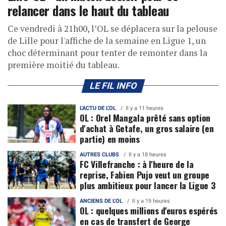
relancer dans le haut du tableau
Ce vendredi à 21h00, l’OL se déplacera sur la pelouse
de Lille pour l'affiche de la semaine en Ligue 1, un
choc déterminant pour tenter de remonter dans la
première moitié du tableau.
LE FIL INFO
L'ACTU DE L'OL
Il y a 11 heures
OL : Orel Mangala prêté sans option
d'achat à Getafe, un gros salaire (en
partie) en moins
AUTRES CLUBS
Il y a 18 heures
FC Villefranche : à l'heure de la
reprise, Fabien Pujo veut un groupe
plus ambitieux pour lancer la Ligue 3
ANCIENS DE L'OL
Il y a 19 heures
OL : quelques millions d'euros espérés
en cas de transfert de George