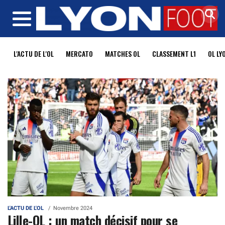
MENU
L'ACTU DE L'OL
MERCATO
MATCHES OL
CLASSEMENT L1
OL LY
L'ACTU DE L'OL
Novembre 2024
Lille-OL : un match décisif pour se