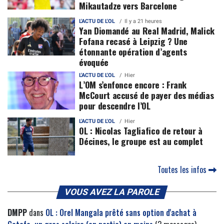
Mikautadze vers Barcelone
L'ACTU DE L'OL
Il y a 21 heures
Yan Diomandé au Real Madrid, Malick
Fofana recasé à Leipzig ? Une
étonnante opération d’agents
évoquée
L'ACTU DE L'OL
Hier
L’OM s’enfonce encore : Frank
McCourt accusé de payer des médias
pour descendre l’OL
L'ACTU DE L'OL
Hier
OL : Nicolas Tagliafico de retour à
Décines, le groupe est au complet
Toutes les infos
VOUS AVEZ LA PAROLE
DMPP
dans
OL : Orel Mangala prêté sans option d'achat à