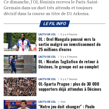
Ce dimanche, l'OL féminin recevra le Paris-Saint-
Germain dans un duel très attendu et toujours
décisif dans la course au titre de D1 Arkema.
LE FIL INFO
L'ACTU DE L'OL
Il y a 4 heures
OL : Orel Mangala poussé vers la
sortie malgré un investissement de
25 millions d’euros
L'ACTU DE L'OL
Il y a 5 heures
OL : Nicolas Tagliafico de retour à
Décines, le groupe est au complet
L'ACTU DE L'OL
Il y a 7 heures
OL-Sparta Prague : plus de 30 000
supporters déjà attendus à Décines
L'ACTU DE L'OL
Hier
"Notre jeu doit changer" : Paulo