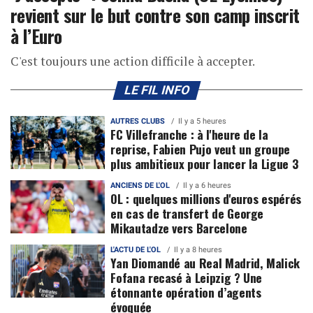
revient sur le but contre son camp inscrit
à l’Euro
C'est toujours une action difficile à accepter.
LE FIL INFO
AUTRES CLUBS
Il y a 5 heures
FC Villefranche : à l'heure de la
reprise, Fabien Pujo veut un groupe
plus ambitieux pour lancer la Ligue 3
ANCIENS DE L'OL
Il y a 6 heures
OL : quelques millions d'euros espérés
en cas de transfert de George
Mikautadze vers Barcelone
L'ACTU DE L'OL
Il y a 8 heures
Yan Diomandé au Real Madrid, Malick
Fofana recasé à Leipzig ? Une
étonnante opération d’agents
évoquée