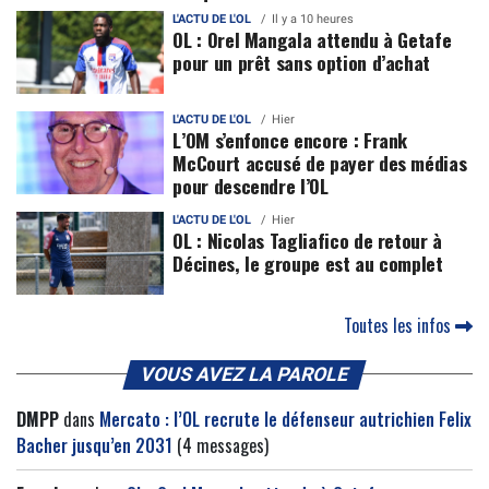
L'ACTU DE L'OL
Il y a 10 heures
OL : Orel Mangala attendu à Getafe
pour un prêt sans option d’achat
L'ACTU DE L'OL
Hier
L’OM s’enfonce encore : Frank
McCourt accusé de payer des médias
pour descendre l’OL
L'ACTU DE L'OL
Hier
OL : Nicolas Tagliafico de retour à
Décines, le groupe est au complet
Toutes les infos
VOUS AVEZ LA PAROLE
DMPP
dans
Mercato : l’OL recrute le défenseur autrichien Felix
Bacher jusqu’en 2031
(4 messages)