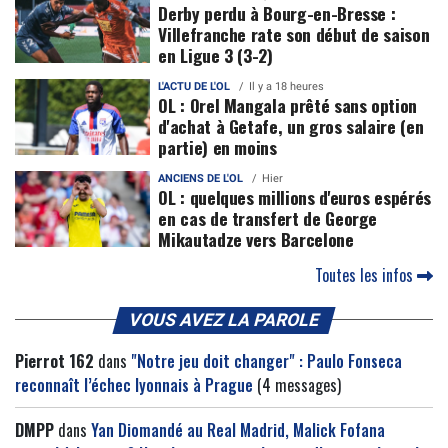
Derby perdu à Bourg-en-Bresse :
Villefranche rate son début de saison
en Ligue 3 (3-2)
L'ACTU DE L'OL
Il y a 18 heures
OL : Orel Mangala prêté sans option
d'achat à Getafe, un gros salaire (en
partie) en moins
ANCIENS DE L'OL
Hier
OL : quelques millions d'euros espérés
en cas de transfert de George
Mikautadze vers Barcelone
Toutes les infos
VOUS AVEZ LA PAROLE
Pierrot 162
dans
"Notre jeu doit changer" : Paulo Fonseca
reconnaît l’échec lyonnais à Prague
(4 messages)
DMPP
dans
Yan Diomandé au Real Madrid, Malick Fofana