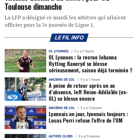
Toulouse dimanche
La LFP a désigné ce mardi les arbitres qui allaient
officier pour la 7e journée de Ligue 1.
LE FIL INFO
OL LYONNES
Il y a 1 heure
OL Lyonnes : la recrue Johanna
Rytting Kaneryd se blesse
sérieusement, saison déjà terminée ?
ANCIENS DE L'OL
Il y a 1 heure
À peine de retour après un an
d’absence, Jeff Reine-Adélaïde (ex-
OL) se blesse encore
ANCIENS DE L'OL
Il y a 2 heures
Lyonnais un jour, lyonnais toujours :
Lucas Perri refuse l’offre de l’OM
AUTRES CLUBS
Il y a 5 heures