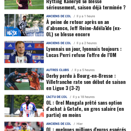
Rytting Kaneryd se blesse
sérieusement, saison déjà terminée ?
ANCIENS DE L'OL
Il y a 1 heure
À peine de retour après un an
d’absence, Jeff Reine-Adélaïde (ex-
OL) se blesse encore
ANCIENS DE L'OL
Il y a 2 heures
Lyonnais un jour, lyonnais toujours :
Lucas Perri refuse l’offre de l’OM
AUTRES CLUBS
Il y a 5 heures
Derby perdu à Bourg-en-Bresse :
Villefranche rate son début de saison
en Ligue 3 (3-2)
L'ACTU DE L'OL
Il y a 18 heures
OL : Orel Mangala prêté sans option
d'achat à Getafe, un gros salaire (en
partie) en moins
ANCIENS DE L'OL
Hier
OL : quelques millions d'euros espérés