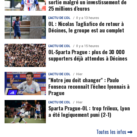
sortie malgré un investissement de
25 millions d’euros
L'ACTU DE L'OL
Il y a 13 heures
OL : Nicolas Tagliafico de retour à
Décines, le groupe est au complet
L'ACTU DE L'OL
Il y a 15 heures
OL-Sparta Prague : plus de 30 000
supporters déjà attendus à Décines
L'ACTU DE L'OL
Hier
"Notre jeu doit changer" : Paulo
Fonseca reconnaît l’échec lyonnais à
Prague
L'ACTU DE L'OL
Hier
Sparta Prague-OL : trop frileux, Lyon
a été logiquement puni (2-1)
Toutes les infos