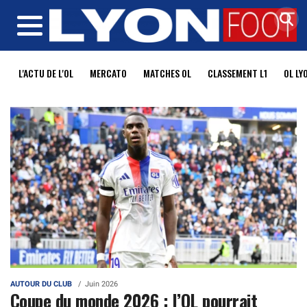
MENU
L'ACTU DE L'OL
MERCATO
MATCHES OL
CLASSEMENT L1
OL LY
AUTOUR DU CLUB
Juin 2026
Coupe du monde 2026 : l’OL pourrait