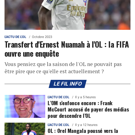
L'ACTU DE L'OL
Octobre 2023
Transfert d'Ernest Nuamah à l'OL : la FIFA
ouvre une enquête
Vous pensiez que la saison de l'OL ne pouvait pas
être pire que ce qu'elle est actuellement ?
LE FIL INFO
L'ACTU DE L'OL
Il y a 5 heures
L’OM s’enfonce encore : Frank
McCourt accusé de payer des médias
pour descendre l’OL
L'ACTU DE L'OL
Il y a 12 heures
OL : Orel Mangala poussé vers la