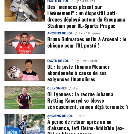
L'ACTU DE L'OL
Il y a 4 heures
Des "menaces pèsent sur
l'évènement" : un dispositif anti-
drones déployé autour du Groupama
Stadium pour OL-Sparta Prague
ANCIENS DE L'OL
Il y a 19 heures
Bruno Guimaraes enfin à Arsenal : le
chèque pour l'OL posté !
L'ACTU DE L'OL
Il y a 19 heures
OL : la piste Thomas Meunier
abandonnée à cause de ses
exigences financières
OL LYONNES
Hier
OL Lyonnes : la recrue Johanna
Rytting Kaneryd se blesse
sérieusement, saison déjà terminée ?
ANCIENS DE L'OL
Hier
À peine de retour après un an
d’absence, Jeff Reine-Adélaïde (ex-
OL) se blesse encore