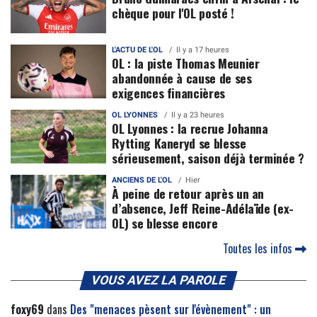
chèque pour l'OL posté !
L'ACTU DE L'OL
Il y a 17 heures
OL : la piste Thomas Meunier
abandonnée à cause de ses
exigences financières
OL LYONNES
Il y a 23 heures
OL Lyonnes : la recrue Johanna
Rytting Kaneryd se blesse
sérieusement, saison déjà terminée ?
ANCIENS DE L'OL
Hier
À peine de retour après un an
d’absence, Jeff Reine-Adélaïde (ex-
OL) se blesse encore
Toutes les infos
VOUS AVEZ LA PAROLE
foxy69
dans
Des "menaces pèsent sur l'évènement" : un