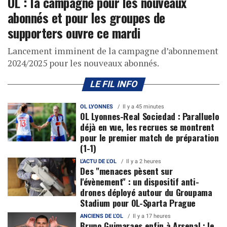
OL : la campagne pour les nouveaux
abonnés et pour les groupes de
supporters ouvre ce mardi
Lancement imminent de la campagne d’abonnement
2024/2025 pour les nouveaux abonnés.
LE FIL INFO
OL LYONNES
Il y a 45 minutes
OL Lyonnes-Real Sociedad : Paralluelo
déjà en vue, les recrues se montrent
pour le premier match de préparation
(1-1)
L'ACTU DE L'OL
Il y a 2 heures
Des "menaces pèsent sur
l'évènement" : un dispositif anti-
drones déployé autour du Groupama
Stadium pour OL-Sparta Prague
ANCIENS DE L'OL
Il y a 17 heures
Bruno Guimaraes enfin à Arsenal : le