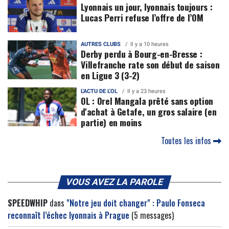
Lyonnais un jour, lyonnais toujours :
Lucas Perri refuse l’offre de l’OM
AUTRES CLUBS
Il y a 10 heures
Derby perdu à Bourg-en-Bresse :
Villefranche rate son début de saison
en Ligue 3 (3-2)
L'ACTU DE L'OL
Il y a 23 heures
OL : Orel Mangala prêté sans option
d'achat à Getafe, un gros salaire (en
partie) en moins
Toutes les infos
VOUS AVEZ LA PAROLE
SPEEDWHIP
dans
"Notre jeu doit changer" : Paulo Fonseca
reconnaît l’échec lyonnais à Prague
(5 messages)