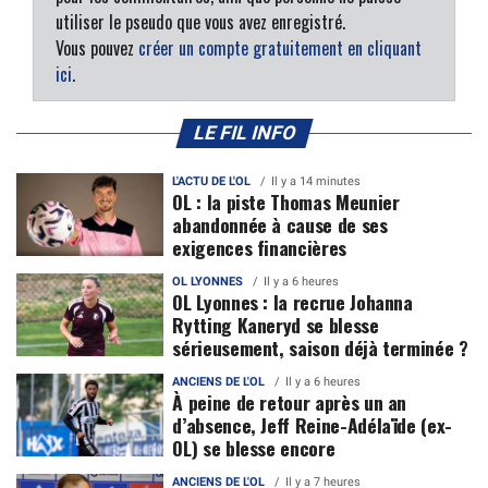
utiliser le pseudo que vous avez enregistré.
Vous pouvez
créer un compte gratuitement en cliquant
ici
.
LE FIL INFO
L'ACTU DE L'OL
Il y a 14 minutes
OL : la piste Thomas Meunier
abandonnée à cause de ses
exigences financières
OL LYONNES
Il y a 6 heures
OL Lyonnes : la recrue Johanna
Rytting Kaneryd se blesse
sérieusement, saison déjà terminée ?
ANCIENS DE L'OL
Il y a 6 heures
À peine de retour après un an
d’absence, Jeff Reine-Adélaïde (ex-
OL) se blesse encore
ANCIENS DE L'OL
Il y a 7 heures