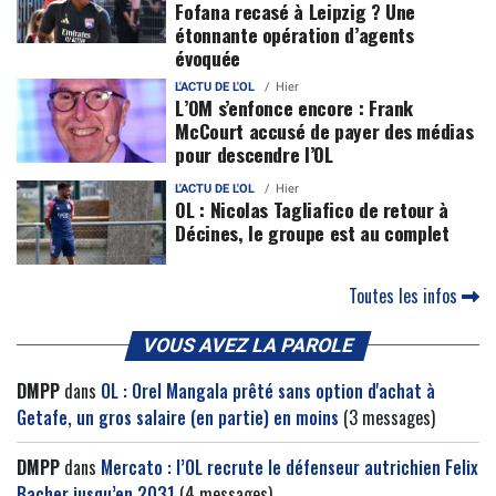
Fofana recasé à Leipzig ? Une
étonnante opération d’agents
évoquée
L'ACTU DE L'OL
Hier
L’OM s’enfonce encore : Frank
McCourt accusé de payer des médias
pour descendre l’OL
L'ACTU DE L'OL
Hier
OL : Nicolas Tagliafico de retour à
Décines, le groupe est au complet
Toutes les infos
VOUS AVEZ LA PAROLE
DMPP
dans
OL : Orel Mangala prêté sans option d'achat à
Getafe, un gros salaire (en partie) en moins
(3 messages)
DMPP
dans
Mercato : l’OL recrute le défenseur autrichien Felix
Bacher jusqu’en 2031
(4 messages)