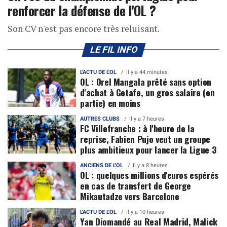
renforcer la défense de l'OL ?
Son CV n'est pas encore très reluisant.
LE FIL INFO
L'ACTU DE L'OL
Il y a 44 minutes
OL : Orel Mangala prêté sans option
d'achat à Getafe, un gros salaire (en
partie) en moins
AUTRES CLUBS
Il y a 7 heures
FC Villefranche : à l'heure de la
reprise, Fabien Pujo veut un groupe
plus ambitieux pour lancer la Ligue 3
ANCIENS DE L'OL
Il y a 8 heures
OL : quelques millions d'euros espérés
en cas de transfert de George
Mikautadze vers Barcelone
L'ACTU DE L'OL
Il y a 10 heures
Yan Diomandé au Real Madrid, Malick