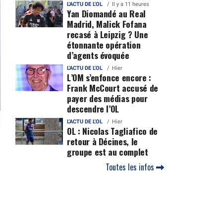
L'ACTU DE L'OL
Il y a 11 heures
Yan Diomandé au Real
Madrid, Malick Fofana
recasé à Leipzig ? Une
étonnante opération
d’agents évoquée
L'ACTU DE L'OL
Hier
L’OM s’enfonce encore :
Frank McCourt accusé de
payer des médias pour
descendre l’OL
L'ACTU DE L'OL
Hier
OL : Nicolas Tagliafico de
retour à Décines, le
groupe est au complet
Toutes les infos