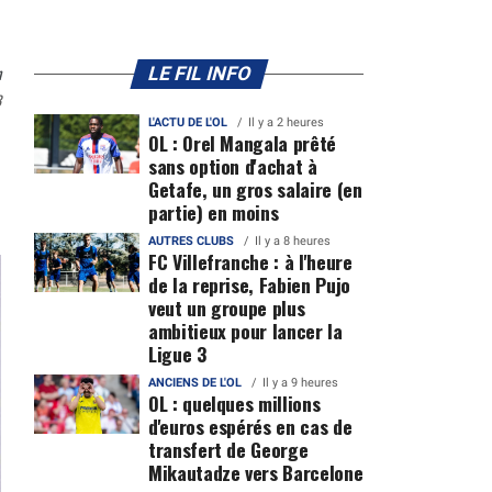
n
LE FIL INFO
3
L'ACTU DE L'OL
Il y a 2 heures
OL : Orel Mangala prêté
sans option d'achat à
Getafe, un gros salaire (en
partie) en moins
AUTRES CLUBS
Il y a 8 heures
FC Villefranche : à l'heure
de la reprise, Fabien Pujo
veut un groupe plus
ambitieux pour lancer la
Ligue 3
ANCIENS DE L'OL
Il y a 9 heures
OL : quelques millions
d'euros espérés en cas de
transfert de George
Mikautadze vers Barcelone