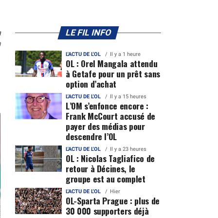
n
LE FIL INFO
0
L'ACTU DE L'OL
Il y a 1 heure
OL : Orel Mangala attendu
à Getafe pour un prêt sans
option d’achat
L'ACTU DE L'OL
Il y a 15 heures
L’OM s’enfonce encore :
Frank McCourt accusé de
payer des médias pour
descendre l’OL
L'ACTU DE L'OL
Il y a 23 heures
OL : Nicolas Tagliafico de
retour à Décines, le
groupe est au complet
L'ACTU DE L'OL
Hier
OL-Sparta Prague : plus de
30 000 supporters déjà