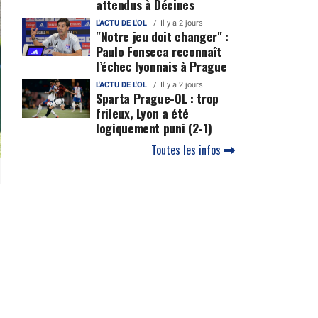
attendus à Décines
L'ACTU DE L'OL
Il y a 2 jours
"Notre jeu doit changer" :
Paulo Fonseca reconnaît
l’échec lyonnais à Prague
L'ACTU DE L'OL
Il y a 2 jours
Sparta Prague-OL : trop
frileux, Lyon a été
logiquement puni (2-1)
Toutes les infos