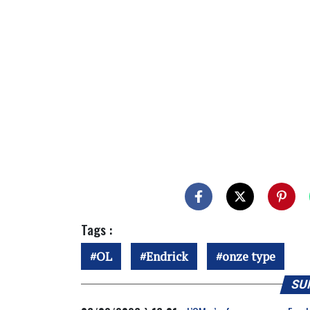
Tags :
OL
Endrick
onze type
SU