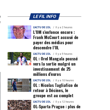
n
LE FIL INFO
0
L'ACTU DE L'OL
Il y a 2 heures
L’OM s’enfonce encore :
Frank McCourt accusé de
payer des médias pour
descendre l’OL
L'ACTU DE L'OL
Il y a 9 heures
OL : Orel Mangala poussé
vers la sortie malgré un
investissement de 25
millions d’euros
L'ACTU DE L'OL
Il y a 10 heures
OL : Nicolas Tagliafico de
retour à Décines, le
groupe est au complet
L'ACTU DE L'OL
Il y a 12 heures
OL-Sparta Prague : plus de