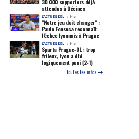
30 000 supporters déjà
attendus à Décines
L'ACTU DE L'OL
Hier
"Notre jeu doit changer" :
Paulo Fonseca reconnaît
l’échec lyonnais à Prague
L'ACTU DE L'OL
Hier
Sparta Prague-OL : trop
frileux, Lyon a été
logiquement puni (2-1)
Toutes les infos