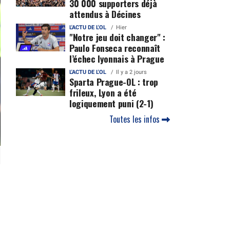
30 000 supporters déjà
attendus à Décines
L'ACTU DE L'OL
Hier
"Notre jeu doit changer" :
Paulo Fonseca reconnaît
l’échec lyonnais à Prague
L'ACTU DE L'OL
Il y a 2 jours
Sparta Prague-OL : trop
frileux, Lyon a été
logiquement puni (2-1)
Toutes les infos