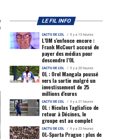
n
LE FIL INFO
3
L'ACTU DE L'OL
Il y a 13 heures
L’OM s’enfonce encore :
Frank McCourt accusé de
payer des médias pour
descendre l’OL
L'ACTU DE L'OL
Il y a 20 heures
OL : Orel Mangala poussé
vers la sortie malgré un
investissement de 25
millions d’euros
L'ACTU DE L'OL
Il y a 21 heures
OL : Nicolas Tagliafico de
retour à Décines, le
groupe est au complet
L'ACTU DE L'OL
Il y a 23 heures
OL-Sparta Prague : plus de