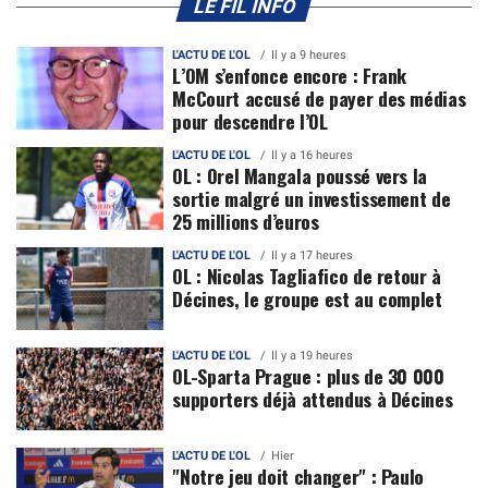
LE FIL INFO
L'ACTU DE L'OL
Il y a 9 heures
L’OM s’enfonce encore : Frank
McCourt accusé de payer des médias
pour descendre l’OL
L'ACTU DE L'OL
Il y a 16 heures
OL : Orel Mangala poussé vers la
sortie malgré un investissement de
25 millions d’euros
L'ACTU DE L'OL
Il y a 17 heures
OL : Nicolas Tagliafico de retour à
Décines, le groupe est au complet
L'ACTU DE L'OL
Il y a 19 heures
OL-Sparta Prague : plus de 30 000
supporters déjà attendus à Décines
L'ACTU DE L'OL
Hier
"Notre jeu doit changer" : Paulo