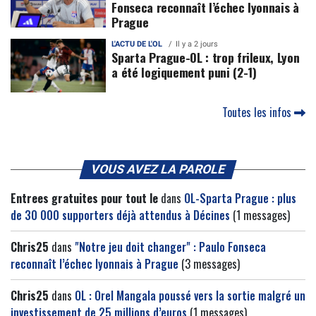
Fonseca reconnaît l’échec lyonnais à
Prague
L'ACTU DE L'OL
Il y a 2 jours
Sparta Prague-OL : trop frileux, Lyon
a été logiquement puni (2-1)
Toutes les infos
VOUS AVEZ LA PAROLE
Entrees gratuites pour tout le
dans
OL-Sparta Prague : plus
de 30 000 supporters déjà attendus à Décines
(1 messages)
Chris25
dans
"Notre jeu doit changer" : Paulo Fonseca
reconnaît l’échec lyonnais à Prague
(3 messages)
Chris25
dans
OL : Orel Mangala poussé vers la sortie malgré un
investissement de 25 millions d’euros
(1 messages)