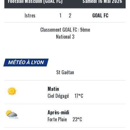
Football Masculin (GOAL FC)
Samedi 16 Mai 2026
Istres
1
2
GOAL FC
Classement GOAL FC : 9ème
National 3
MÉTÉO À LYON
St Gaétan
Matin
Ciel Dégagé 17°C
Après-midi
Forte Pluie 23°C