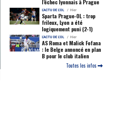
l’échec lyonnais à Prague
L'ACTU DE L'OL
Hier
Sparta Prague-OL : trop
frileux, Lyon a été
logiquement puni (2-1)
L'ACTU DE L'OL
Hier
AS Roma et Malick Fofana
: le Belge annoncé en plan
B pour le club italien
Toutes les infos