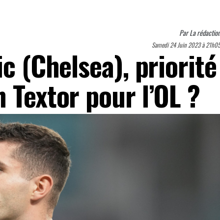
Par
La rédactio
Samedi 24 Juin 2023 à 21h0
ic (Chelsea), priorité
 Textor pour l’OL ?