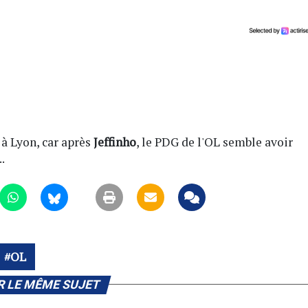
 à Lyon, car après
Jeffinho
, le PDG de l'OL semble avoir
.
OL
R LE MÊME SUJET