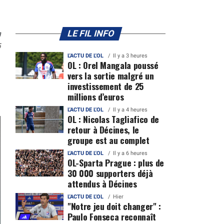
n
LE FIL INFO
5
L'ACTU DE L'OL
Il y a 3 heures
OL : Orel Mangala poussé
vers la sortie malgré un
investissement de 25
millions d’euros
L'ACTU DE L'OL
Il y a 4 heures
OL : Nicolas Tagliafico de
retour à Décines, le
groupe est au complet
L'ACTU DE L'OL
Il y a 6 heures
OL-Sparta Prague : plus de
30 000 supporters déjà
attendus à Décines
L'ACTU DE L'OL
Hier
"Notre jeu doit changer" :
Paulo Fonseca reconnaît