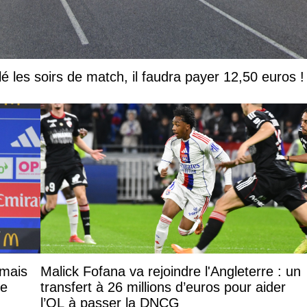
lé les soirs de match, il faudra payer 12,50 euros !
 mais
Malick Fofana va rejoindre l'Angleterre : un
le
transfert à 26 millions d’euros pour aider
l’OL à passer la DNCG