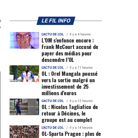
n
LE FIL INFO
7
L'ACTU DE L'OL
Il y a 4 heures
L’OM s’enfonce encore :
Frank McCourt accusé de
payer des médias pour
descendre l’OL
L'ACTU DE L'OL
Il y a 11 heures
OL : Orel Mangala poussé
vers la sortie malgré un
investissement de 25
millions d’euros
L'ACTU DE L'OL
Il y a 12 heures
OL : Nicolas Tagliafico de
retour à Décines, le
groupe est au complet
L'ACTU DE L'OL
Il y a 14 heures
OL-Sparta Prague : plus de