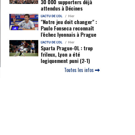
30 000 supporters déjà
attendus à Décines
L'ACTU DE L'OL
Hier
"Notre jeu doit changer" :
Paulo Fonseca reconnaît
l’échec lyonnais à Prague
L'ACTU DE L'OL
Hier
Sparta Prague-OL : trop
frileux, Lyon a été
logiquement puni (2-1)
Toutes les infos