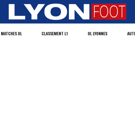
MATCHES OL
CLASSEMENT L1
OL LYONNES
AUT