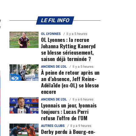
n
LE FIL INFO
1
OL LYONNES
Il y a 5 heures
OL Lyonnes : la recrue
Johanna Rytting Kaneryd
se blesse sérieusement,
saison déjà terminée ?
ANCIENS DE L'OL
Il y a 5 heures
À peine de retour après un
an d’absence, Jeff Reine-
Adélaïde (ex-OL) se blesse
encore
ANCIENS DE L'OL
Il y a 6 heures
Lyonnais un jour, lyonnais
toujours : Lucas Perri
refuse l’offre de l’OM
AUTRES CLUBS
Il y a 9 heures
Derby perdu à Bourg-en-