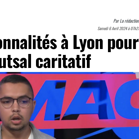
Par
La rédactio
Samedi 6 Avril 2024 à 07h2
onnalités à Lyon pour
utsal caritatif