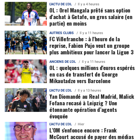
L'ACTU DE L'OL
Il y a 4 heures
OL : Orel Mangala prêté sans option
d'achat à Getafe, un gros salaire (en
partie) en moins
AUTRES CLUBS
Il y a 11 heures
FC Villefranche : à l'heure de la
reprise, Fabien Pujo veut un groupe
plus ambitieux pour lancer la Ligue 3
ANCIENS DE L'OL
Il y a 11 heures
OL : quelques millions d'euros espérés
en cas de transfert de George
Mikautadze vers Barcelone
L'ACTU DE L'OL
Il y a 13 heures
Yan Diomandé au Real Madrid, Malick
Fofana recasé à Leipzig ? Une
étonnante opération d’agents
évoquée
L'ACTU DE L'OL
Hier
L’OM s’enfonce encore : Frank
McCourt accusé de payer des médias