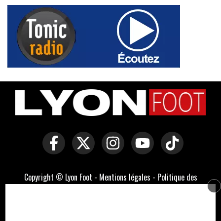
Copyright © Lyon Foot -
Mentions légales
-
Politique des
cookies
-
Contact
-
Domaines officiels :
lyonfoot.com
,
lyonfootball.com
,
lyonfootball.fr