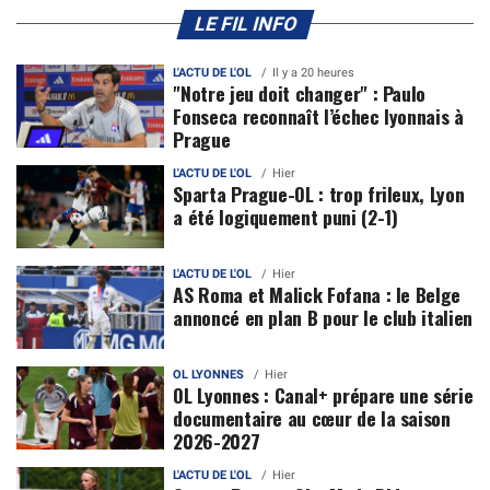
LE FIL INFO
L'ACTU DE L'OL
Il y a 20 heures
"Notre jeu doit changer" : Paulo
Fonseca reconnaît l’échec lyonnais à
Prague
L'ACTU DE L'OL
Hier
Sparta Prague-OL : trop frileux, Lyon
a été logiquement puni (2-1)
L'ACTU DE L'OL
Hier
AS Roma et Malick Fofana : le Belge
annoncé en plan B pour le club italien
OL LYONNES
Hier
OL Lyonnes : Canal+ prépare une série
documentaire au cœur de la saison
2026-2027
L'ACTU DE L'OL
Hier