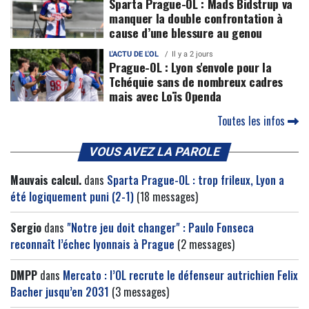
Sparta Prague-OL : Mads Bidstrup va
manquer la double confrontation à
cause d’une blessure au genou
L'ACTU DE L'OL
Il y a 2 jours
Prague-OL : Lyon s'envole pour la
Tchéquie sans de nombreux cadres
mais avec Loïs Openda
Toutes les infos
VOUS AVEZ LA PAROLE
Mauvais calcul.
dans
Sparta Prague-OL : trop frileux, Lyon a
été logiquement puni (2-1)
(18 messages)
Sergio
dans
"Notre jeu doit changer" : Paulo Fonseca
reconnaît l’échec lyonnais à Prague
(2 messages)
DMPP
dans
Mercato : l’OL recrute le défenseur autrichien Felix
Bacher jusqu’en 2031
(3 messages)