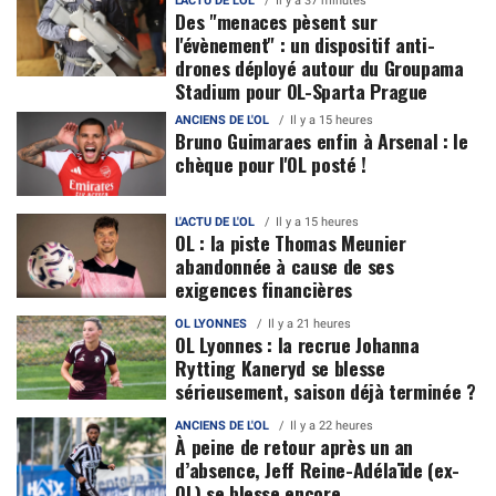
L'ACTU DE L'OL
Il y a 37 minutes
Des "menaces pèsent sur
l'évènement" : un dispositif anti-
drones déployé autour du Groupama
Stadium pour OL-Sparta Prague
ANCIENS DE L'OL
Il y a 15 heures
Bruno Guimaraes enfin à Arsenal : le
chèque pour l'OL posté !
L'ACTU DE L'OL
Il y a 15 heures
OL : la piste Thomas Meunier
abandonnée à cause de ses
exigences financières
OL LYONNES
Il y a 21 heures
OL Lyonnes : la recrue Johanna
Rytting Kaneryd se blesse
sérieusement, saison déjà terminée ?
ANCIENS DE L'OL
Il y a 22 heures
À peine de retour après un an
d’absence, Jeff Reine-Adélaïde (ex-
OL) se blesse encore