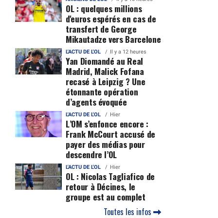
OL : quelques millions
d'euros espérés en cas de
transfert de George
Mikautadze vers Barcelone
L'ACTU DE L'OL
Il y a 12 heures
Yan Diomandé au Real
Madrid, Malick Fofana
recasé à Leipzig ? Une
étonnante opération
d’agents évoquée
L'ACTU DE L'OL
Hier
L’OM s’enfonce encore :
Frank McCourt accusé de
payer des médias pour
descendre l’OL
L'ACTU DE L'OL
Hier
OL : Nicolas Tagliafico de
retour à Décines, le
groupe est au complet
Toutes les infos