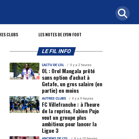
RES CLUBS
LES NOTES DE LYON FOOT
LE FIL INFO
L'ACTU DE L'OL
Il y a 2 heures
OL : Orel Mangala prêté
sans option d'achat à
Getafe, un gros salaire (en
partie) en moins
AUTRES CLUBS
Il y a 9 heures
FC Villefranche : à l'heure
de la reprise, Fabien Pujo
veut un groupe plus
ambitieux pour lancer la
Ligue 3
ANCIENS DE L'OL
Il y a 10 heures