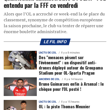
entendu par la FFF ce vendredi
Alors que l’OL a accroché ce week-end la 6e place du
classement, synonyme de compétition européenne
la saison prochaine, le club va tenter de réparer une
énorme boulette administrative.
LE FIL INFO
L'ACTU DE L'OL
Il y a 8 minutes
Des "menaces pèsent sur
l'évènement" : un dispositif anti-
drones déployé autour du Groupama
Stadium pour OL-Sparta Prague
ANCIENS DE L'OL
Il y a 14 heures
Bruno Guimaraes enfin à Arsenal : le
chèque pour l'OL posté !
L'ACTU DE L'OL
Il y a 15 heures
OL : la piste Thomas Meunier