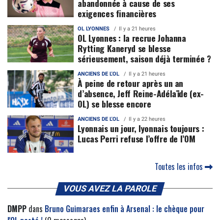
abandonnée à cause de ses
exigences financières
OL LYONNES
Il y a 21 heures
OL Lyonnes : la recrue Johanna
Rytting Kaneryd se blesse
sérieusement, saison déjà terminée ?
ANCIENS DE L'OL
Il y a 21 heures
À peine de retour après un an
d’absence, Jeff Reine-Adélaïde (ex-
OL) se blesse encore
ANCIENS DE L'OL
Il y a 22 heures
Lyonnais un jour, lyonnais toujours :
Lucas Perri refuse l’offre de l’OM
Toutes les infos
VOUS AVEZ LA PAROLE
DMPP
dans
Bruno Guimaraes enfin à Arsenal : le chèque pour