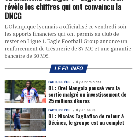
révèle les chiffres qui ont convaincu la
DNCG
L’Olympique lyonnais a officialisé ce vendredi soir
les apports financiers qui ont permis au club de
rester en Ligue 1. Eagle Football Group annonce un
renforcement de trésorerie de 87 M€ et une garantie
bancaire de 30 M€.
LE FIL INFO
L'ACTU DE L'OL
Il y a 22 minutes
OL : Orel Mangala poussé vers la
sortie malgré un investissement de
25 millions d’euros
L'ACTU DE L'OL
Il y a 1 heure
OL : Nicolas Tagliafico de retour à
Décines, le groupe est au complet