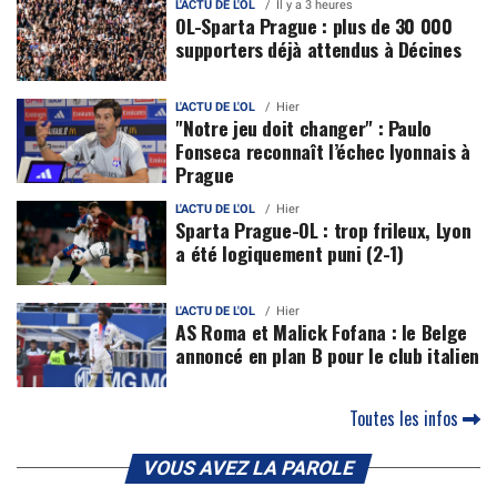
L'ACTU DE L'OL
Il y a 3 heures
OL-Sparta Prague : plus de 30 000
supporters déjà attendus à Décines
L'ACTU DE L'OL
Hier
"Notre jeu doit changer" : Paulo
Fonseca reconnaît l’échec lyonnais à
Prague
L'ACTU DE L'OL
Hier
Sparta Prague-OL : trop frileux, Lyon
a été logiquement puni (2-1)
L'ACTU DE L'OL
Hier
AS Roma et Malick Fofana : le Belge
annoncé en plan B pour le club italien
Toutes les infos
VOUS AVEZ LA PAROLE