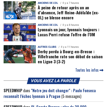
ANCIENS DE L'OL
Il y a 7 heures
À peine de retour après un an
d’absence, Jeff Reine-Adélaïde (ex-
OL) se blesse encore
ANCIENS DE L'OL
Il y a 8 heures
Lyonnais un jour, lyonnais toujours :
Lucas Perri refuse l’offre de l’OM
AUTRES CLUBS
Il y a 11 heures
Derby perdu à Bourg-en-Bresse :
Villefranche rate son début de saison
en Ligue 3 (3-2)
Toutes les infos
VOUS AVEZ LA PAROLE
SPEEDWHIP
dans
"Notre jeu doit changer" : Paulo Fonseca
reconnaît l’échec lyonnais à Prague
(5 messages)
SPEEDWHIP
dans
OL-Sparta Prague : plus de 30 000