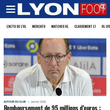
MENU
L'ACTU DE L'OL
MERCATO
MATCHES OL
CLASSEMENT L1
OL LY
AUTOUR DU CLUB
Janvier 2026
Remboursement de 95 millions d’euros :