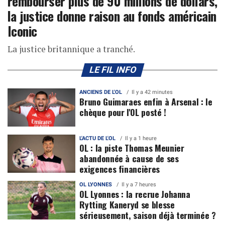
rembourser plus de 90 millions de dollars,
la justice donne raison au fonds américain
Iconic
La justice britannique a tranché.
LE FIL INFO
ANCIENS DE L'OL
Il y a 42 minutes
Bruno Guimaraes enfin à Arsenal : le
chèque pour l'OL posté !
L'ACTU DE L'OL
Il y a 1 heure
OL : la piste Thomas Meunier
abandonnée à cause de ses
exigences financières
OL LYONNES
Il y a 7 heures
OL Lyonnes : la recrue Johanna
Rytting Kaneryd se blesse
sérieusement, saison déjà terminée ?