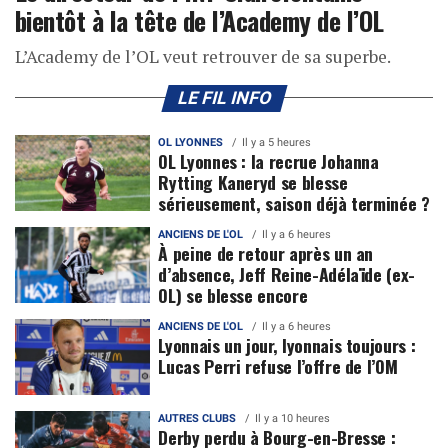
bientôt à la tête de l’Academy de l’OL
L’Academy de l’OL veut retrouver de sa superbe.
LE FIL INFO
OL LYONNES
Il y a 5 heures
OL Lyonnes : la recrue Johanna
Rytting Kaneryd se blesse
sérieusement, saison déjà terminée ?
ANCIENS DE L'OL
Il y a 6 heures
À peine de retour après un an
d’absence, Jeff Reine-Adélaïde (ex-
OL) se blesse encore
ANCIENS DE L'OL
Il y a 6 heures
Lyonnais un jour, lyonnais toujours :
Lucas Perri refuse l’offre de l’OM
AUTRES CLUBS
Il y a 10 heures
Derby perdu à Bourg-en-Bresse :