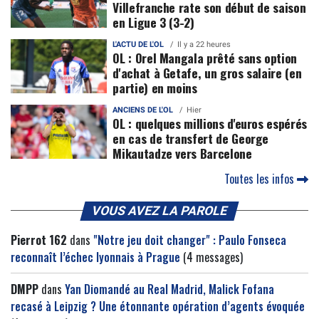
Villefranche rate son début de saison
en Ligue 3 (3-2)
L'ACTU DE L'OL
Il y a 22 heures
OL : Orel Mangala prêté sans option
d'achat à Getafe, un gros salaire (en
partie) en moins
ANCIENS DE L'OL
Hier
OL : quelques millions d'euros espérés
en cas de transfert de George
Mikautadze vers Barcelone
Toutes les infos
VOUS AVEZ LA PAROLE
Pierrot 162
dans
"Notre jeu doit changer" : Paulo Fonseca
reconnaît l’échec lyonnais à Prague
(4 messages)
DMPP
dans
Yan Diomandé au Real Madrid, Malick Fofana
recasé à Leipzig ? Une étonnante opération d’agents évoquée