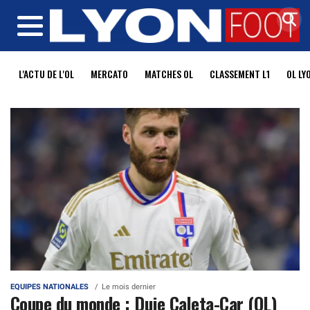
MENU
L'ACTU DE L'OL
MERCATO
MATCHES OL
CLASSEMENT L1
OL LY
EQUIPES NATIONALES
Le mois dernier
Coupe du monde : Duje Caleta-Car (OL)