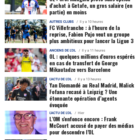
d'achat à Getafe, un gros salaire (en
partie) en moins
AUTRES CLUBS
Il y a 10 heures
FC Villefranche : à l'heure de la
reprise, Fabien Pujo veut un groupe
plus ambitieux pour lancer la Ligue 3
ANCIENS DE L'OL
Il y a 11 heures
OL : quelques millions d'euros espérés
en cas de transfert de George
Mikautadze vers Barcelone
L'ACTU DE L'OL
Il y a 13 heures
Yan Diomandé au Real Madrid, Malick
Fofana recasé à Leipzig ? Une
étonnante opération d’agents
évoquée
L'ACTU DE L'OL
Hier
L’OM s’enfonce encore : Frank
McCourt accusé de payer des médias
pour descendre l’OL