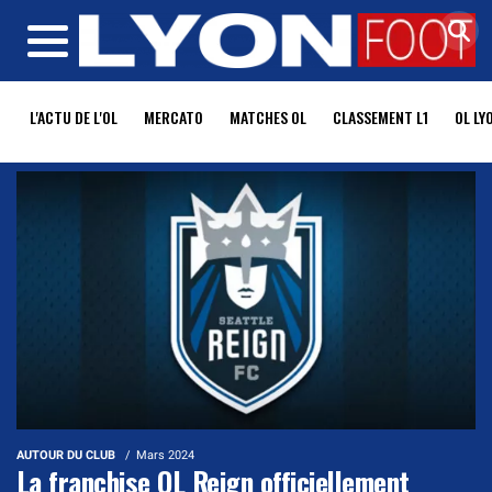
MENU
L'ACTU DE L'OL
MERCATO
MATCHES OL
CLASSEMENT L1
OL LY
AUTOUR DU CLUB
Mars 2024
La franchise OL Reign officiellement