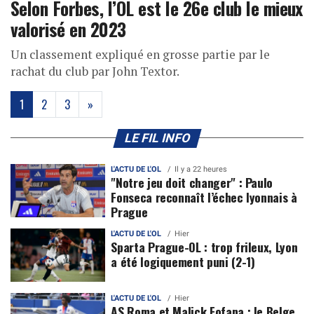
Selon Forbes, l’OL est le 26e club le mieux
valorisé en 2023
Un classement expliqué en grosse partie par le
rachat du club par John Textor.
(current)
1
2
3
»
LE FIL INFO
L'ACTU DE L'OL
Il y a 22 heures
"Notre jeu doit changer" : Paulo
Fonseca reconnaît l’échec lyonnais à
Prague
L'ACTU DE L'OL
Hier
Sparta Prague-OL : trop frileux, Lyon
a été logiquement puni (2-1)
L'ACTU DE L'OL
Hier
AS Roma et Malick Fofana : le Belge