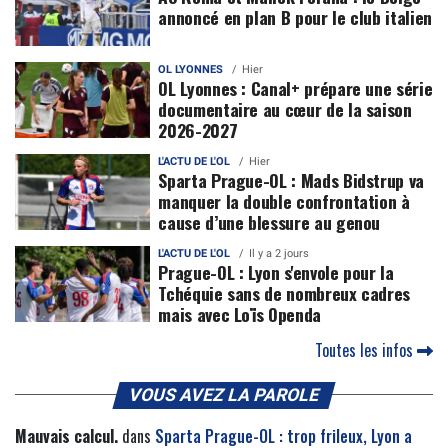
annoncé en plan B pour le club italien
OL LYONNES
Hier
OL Lyonnes : Canal+ prépare une série
documentaire au cœur de la saison
2026-2027
L'ACTU DE L'OL
Hier
Sparta Prague-OL : Mads Bidstrup va
manquer la double confrontation à
cause d’une blessure au genou
L'ACTU DE L'OL
Il y a 2 jours
Prague-OL : Lyon s'envole pour la
Tchéquie sans de nombreux cadres
mais avec Loïs Openda
Toutes les infos
VOUS AVEZ LA PAROLE
Mauvais calcul.
dans
Sparta Prague-OL : trop frileux, Lyon a