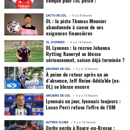
chèque pour l'OL posté !
L'ACTU DE L'OL
Il y a 8 heures
OL : la piste Thomas Meunier
abandonnée à cause de ses
exigences financières
OL LYONNES
Il y a 14 heures
OL Lyonnes : la recrue Johanna
Rytting Kaneryd se blesse
sérieusement, saison déjà terminée ?
ANCIENS DE L'OL
Il y a 14 heures
À peine de retour après un an
d’absence, Jeff Reine-Adélaïde (ex-
OL) se blesse encore
ANCIENS DE L'OL
Il y a 15 heures
Lyonnais un jour, lyonnais toujours :
Lucas Perri refuse l’offre de l’OM
AUTRES CLUBS
Il y a 18 heures
Derby perdu à Bourg-en-Bresse :