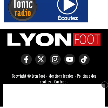
Copyright © Lyon Foot -
Mentions légales
-
Politique des
cookies
-
Contact
-
Domaines officiels :
lyonfoot.com
,
lyonfootball.com
,
lyonfootball.fr
Développé par Everlats