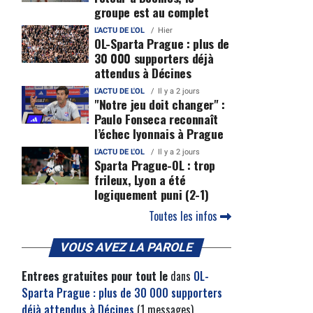
groupe est au complet
L'ACTU DE L'OL
Hier
OL-Sparta Prague : plus de
30 000 supporters déjà
attendus à Décines
L'ACTU DE L'OL
Il y a 2 jours
"Notre jeu doit changer" :
Paulo Fonseca reconnaît
l’échec lyonnais à Prague
L'ACTU DE L'OL
Il y a 2 jours
Sparta Prague-OL : trop
frileux, Lyon a été
logiquement puni (2-1)
Toutes les infos
VOUS AVEZ LA PAROLE
Entrees gratuites pour tout le
dans
OL-
Sparta Prague : plus de 30 000 supporters
déjà attendus à Décines
(1 messages)