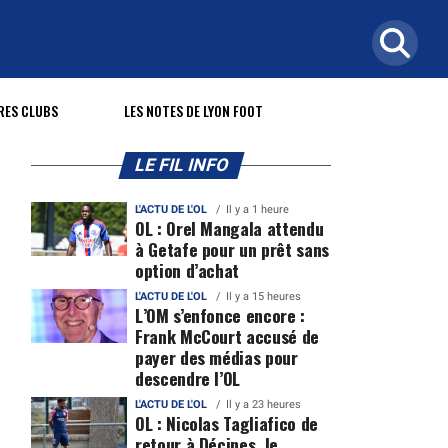
RES CLUBS
LES NOTES DE LYON FOOT
LE FIL INFO
L'ACTU DE L'OL
Il y a 1 heure
OL : Orel Mangala attendu
à Getafe pour un prêt sans
option d’achat
L'ACTU DE L'OL
Il y a 15 heures
L’OM s’enfonce encore :
Frank McCourt accusé de
payer des médias pour
descendre l’OL
L'ACTU DE L'OL
Il y a 23 heures
OL : Nicolas Tagliafico de
retour à Décines, le