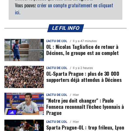
Vous pouvez
créer un compte gratuitement en cliquant
ici
.
LE FIL INFO
L'ACTU DE L'OL
Il y a 47 minutes
OL : Nicolas Tagliafico de retour à
Décines, le groupe est au complet
L'ACTU DE L'OL
Il y a 2 heures
OL-Sparta Prague : plus de 30 000
supporters déjà attendus à Décines
L'ACTU DE L'OL
Hier
"Notre jeu doit changer" : Paulo
Fonseca reconnaît l’échec lyonnais à
Prague
L'ACTU DE L'OL
Hier
Sparta Prague-OL : trop frileux, Lyon