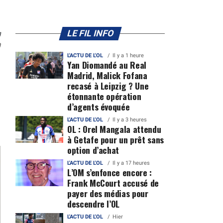
n
LE FIL INFO
0
L'ACTU DE L'OL
Il y a 1 heure
Yan Diomandé au Real
Madrid, Malick Fofana
recasé à Leipzig ? Une
étonnante opération
d’agents évoquée
L'ACTU DE L'OL
Il y a 3 heures
OL : Orel Mangala attendu
à Getafe pour un prêt sans
option d’achat
L'ACTU DE L'OL
Il y a 17 heures
L’OM s’enfonce encore :
Frank McCourt accusé de
payer des médias pour
descendre l’OL
L'ACTU DE L'OL
Hier