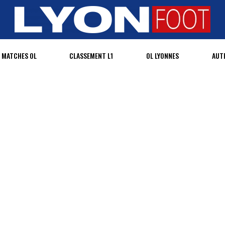
MATCHES OL
CLASSEMENT L1
OL LYONNES
AUT