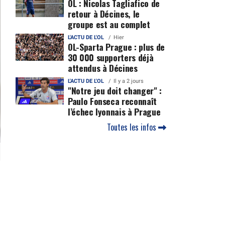
OL : Nicolas Tagliafico de
retour à Décines, le
groupe est au complet
L'ACTU DE L'OL
Hier
OL-Sparta Prague : plus de
30 000 supporters déjà
attendus à Décines
L'ACTU DE L'OL
Il y a 2 jours
"Notre jeu doit changer" :
Paulo Fonseca reconnaît
l’échec lyonnais à Prague
Toutes les infos