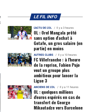
n
LE FIL INFO
5
L'ACTU DE L'OL
Il y a 3 heures
OL : Orel Mangala prêté
sans option d'achat à
Getafe, un gros salaire (en
partie) en moins
AUTRES CLUBS
Il y a 10 heures
FC Villefranche : à l'heure
de la reprise, Fabien Pujo
veut un groupe plus
ambitieux pour lancer la
Ligue 3
ANCIENS DE L'OL
Il y a 11 heures
OL : quelques millions
d'euros espérés en cas de
transfert de George
Mikautadze vers Barcelone