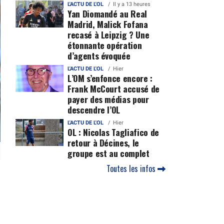
L'ACTU DE L'OL
Il y a 13 heures
Yan Diomandé au Real
Madrid, Malick Fofana
recasé à Leipzig ? Une
étonnante opération
d’agents évoquée
L'ACTU DE L'OL
Hier
L’OM s’enfonce encore :
Frank McCourt accusé de
payer des médias pour
descendre l’OL
L'ACTU DE L'OL
Hier
OL : Nicolas Tagliafico de
retour à Décines, le
groupe est au complet
Toutes les infos