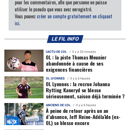
pour les commentaires, afin que personne ne puisse
utiliser le pseudo que vous avez enregistré.
Vous pouvez
créer un compte gratuitement en cliquant
ici
.
LE FIL INFO
L'ACTU DE L'OL
Il y a 20 minutes
OL : la piste Thomas Meunier
abandonnée à cause de ses
exigences financières
OL LYONNES
Il y a 6 heures
OL Lyonnes : la recrue Johanna
Rytting Kaneryd se blesse
sérieusement, saison déjà terminée ?
ANCIENS DE L'OL
Il y a 6 heures
À peine de retour après un an
d’absence, Jeff Reine-Adélaïde (ex-
OL) se blesse encore