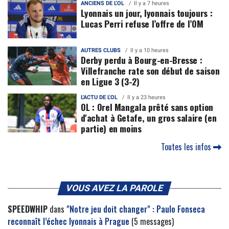
ANCIENS DE L'OL
Il y a 7 heures
Lyonnais un jour, lyonnais toujours :
Lucas Perri refuse l’offre de l’OM
AUTRES CLUBS
Il y a 10 heures
Derby perdu à Bourg-en-Bresse :
Villefranche rate son début de saison
en Ligue 3 (3-2)
L'ACTU DE L'OL
Il y a 23 heures
OL : Orel Mangala prêté sans option
d'achat à Getafe, un gros salaire (en
partie) en moins
Toutes les infos
VOUS AVEZ LA PAROLE
SPEEDWHIP
dans
"Notre jeu doit changer" : Paulo Fonseca
reconnaît l’échec lyonnais à Prague
(5 messages)