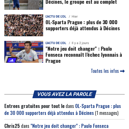
Décines, le groupe est au complet
L'ACTU DE L'OL
Hier
OL-Sparta Prague : plus de 30 000
supporters déjà attendus à Décines
L'ACTU DE L'OL
Il y a 2 jours
"Notre jeu doit changer" : Paulo
Fonseca reconnaît l’échec lyonnais à
Prague
Toutes les infos
VOUS AVEZ LA PAROLE
Entrees gratuites pour tout le
dans
OL-Sparta Prague : plus
de 30 000 supporters déjà attendus à Décines
(1 messages)
Chris25
dans
"Notre jeu doit changer" : Paulo Fonseca