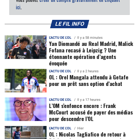
ici
.
LE FIL INFO
L'ACTU DE L'OL
Il y a 58 minutes
Yan Diomandé au Real Madrid, Malick
Fofana recasé à Leipzig ? Une
étonnante opération d’agents
évoquée
L'ACTU DE L'OL
Il y a 2 heures
OL : Orel Mangala attendu à Getafe
pour un prêt sans option d’achat
L'ACTU DE L'OL
Il y a 17 heures
L’OM s’enfonce encore : Frank
McCourt accusé de payer des médias
pour descendre l’OL
L'ACTU DE L'OL
Hier
OL : Nicolas Tagliafico de retour à