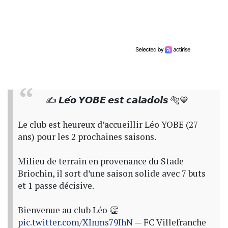
✍️ 𝙇𝙚́𝙤 𝙔𝙊𝘽𝙀 𝙚𝙨𝙩 𝙘𝙖𝙡𝙖𝙙𝙤𝙞𝙨 🐅💙
Le club est heureux d’accueillir Léo YOBE (27
ans) pour les 2 prochaines saisons.
Milieu de terrain en provenance du Stade
Briochin, il sort d’une saison solide avec 7 buts
et 1 passe décisive.
Bienvenue au club Léo 👏
pic.twitter.com/XInms79IhN
— FC Villefranche