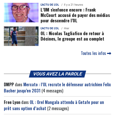
L'ACTU DE L'OL
Il y a 21 heures
L’OM s’enfonce encore : Frank
McCourt accusé de payer des médias
pour descendre l’OL
L'ACTU DE L'OL
Hier
OL : Nicolas Tagliafico de retour à
Décines, le groupe est au complet
Toutes les infos
VOUS AVEZ LA PAROLE
DMPP
dans
Mercato : l’OL recrute le défenseur autrichien Felix
Bacher jusqu’en 2031
(4 messages)
Free Lyon
dans
OL : Orel Mangala attendu à Getafe pour un
prêt sans option d’achat
(2 messages)