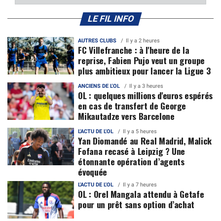
LE FIL INFO
AUTRES CLUBS
Il y a 2 heures
FC Villefranche : à l'heure de la
reprise, Fabien Pujo veut un groupe
plus ambitieux pour lancer la Ligue 3
ANCIENS DE L'OL
Il y a 3 heures
OL : quelques millions d'euros espérés
en cas de transfert de George
Mikautadze vers Barcelone
L'ACTU DE L'OL
Il y a 5 heures
Yan Diomandé au Real Madrid, Malick
Fofana recasé à Leipzig ? Une
étonnante opération d’agents
évoquée
L'ACTU DE L'OL
Il y a 7 heures
OL : Orel Mangala attendu à Getafe
pour un prêt sans option d’achat